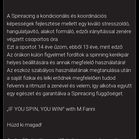
A Spinracing a kondicionális és koordinációs
képességek fejlesztése mellett egy kiváló stresszoldó,
hangulatjavító, alakot formáló, edzői irányítással zenére
végzett csoportos óra.
Ezt a sportot 14 éve űzöm, ebből 13 éve, mint edző.
Az órákon külön figyelmet fordítok a spinning kerékpár
helyes beállítására és annak megfelelő használatára!
Az eszköz szabályos használatának megtanulása után
a saját fizikai és lelki erődnek megfelelően tudod
felvenni a ritmust a zenével és velem, így alkotva együtt
egy egészet és garantálva a Spinracing függőséget.
„IF YOU SPIN, YOU WIN!” with M.Fanni
Húzd ki magad!