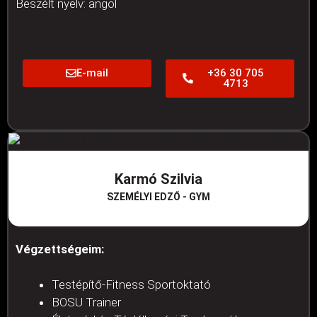
Beszélt nyelv: angol
E-mail
+36 30 705
4713
Karmó Szilvia
SZEMÉLYI EDZŐ - GYM
Végzettségeim:
Testépítő-Fitness Sportoktató
BOSU Trainer