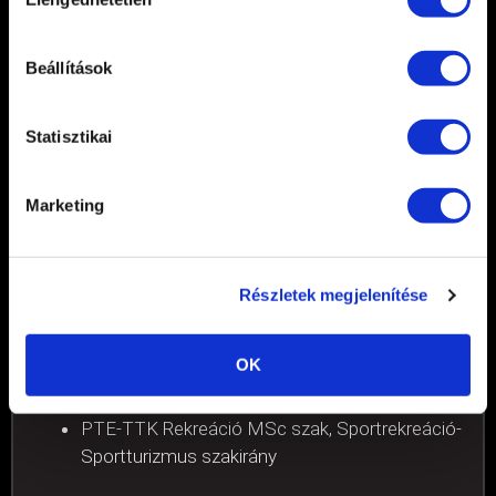
kiválasztása
fényesebb a lángja.” – Iyengar
Beállítások
Statisztikai
Tamási Viktor
Marketing
SZEMÉLYI EDZŐ - GYM
Részletek megjelenítése
Végzettségeim:
OK
PTE-ETK Rekreációszervezés és
Egészségfejlesztés BSc
PTE-TTK Rekreáció MSc szak, Sportrekreáció-
Sportturizmus szakirány