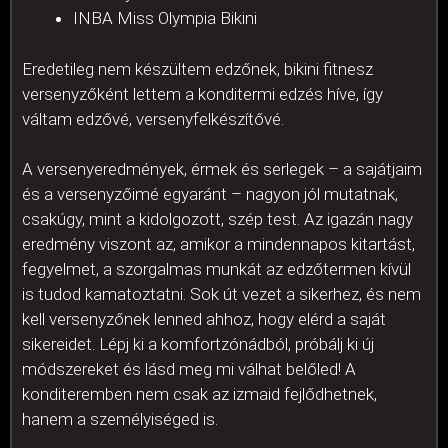
INBA Miss Olympia Bikini
Eredetileg nem készültem edzőnek, bikini fitnesz
versenyzőként lettem a konditermi edzés híve, így
váltam edzővé, versenyfelkészítővé.
A versenyeredmények, érmek és serlegek – a sajátjaim
és a versenyzőimé egyaránt – nagyon jól mutatnak,
csakúgy, mint a kidolgozott, szép test. Az igazán nagy
eredmény viszont az, amikor a mindennapos kitartást,
fegyelmet, a szorgalmas munkát az edzőtermen kívül
is tudod kamatoztatni. Sok út vezet a sikerhez, és nem
kell versenyzőnek lenned ahhoz, hogy elérd a saját
sikereidet. Lépj ki a komfortzónádból, próbálj ki új
módszereket és lásd meg mi válhat belőled! A
konditeremben nem csak az izmaid fejlődhetnek,
hanem a személyiséged is.