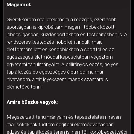
Magamról:
Gyerekkorom óta lételemem a mozgás, ezért több
sportágban is kipróbáltam magam, többek között,
labdarúgásban, küzdősportokban és testépítésben is. A
rendszeres testedzés hobbiként indult, majd
életformám lett és későbbiekben a sporttal és az
egészséges életmóddal kapcsolatban végeztem
egyetemi tanulmányaim. A célirányos edzés, helyes
táplálkozás és egészséges életmód ma már
hivatásom, amit igyekszem mások számára is
elérhetővé tenni.
Amire büszke vagyok:
Megszerzett tanulmányaim és tapasztalataim révén
már sokaknak tudtam segíteni életmódváltásban,
edzés és táplálkozás terén is, nemtől, kortól, edzettségi