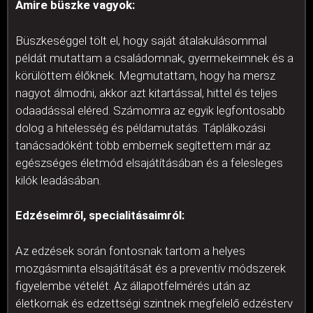
Amire büszke vagyok:
Büszkeséggel tölt el, hogy saját átalakulásommal
példát mutattam a családomnak, gyermekeimnek és a
körülöttem élőknek. Megmutattam, hogy ha mersz
nagyot álmodni, akkor azt kitartással, hittel és teljes
odaadással eléred. Számomra az egyik legfontosabb
dolog a hitelesség és példamutatás. Táplálkozási
tanácsadóként több embernek segítettem már az
egészséges életmód elsajátításában és a felesleges
kilók leadásában.
Edzéseimről, specialitásaimról:
Az edzések során fontosnak tartom a helyes
mozgásminta elsajátítását és a preventív módszerek
figyelembe vételét. Az állapotfelmérés után az
életkornak és edzettségi szintnek megfelelő edzésterv