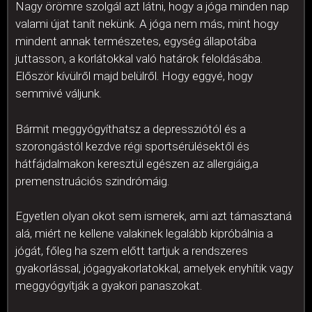
Nagy örömre szolgál azt látni, hogy a jóga minden nap
valami újat tanít nekünk. A jóga nem más, mint hogy
mindent annak természetes, egység állapotába
juttasson, a korlátokkal való határok feloldásába.
Először kívülről majd belülről. Hogy eggyé, hogy
semmivé váljunk.
Bármit meggyógyíthatsz a depressziótól és a
szorongástól kezdve régi sportsérülésektől és
hátfájdalmakon keresztül egészen az allergiáig,a
premenstruációs szindrómáig.
Egyetlen olyan okot sem ismerek, ami azt támasztaná
alá, miért ne kellene valakinek legalább kipróbálnia a
jógát, főleg ha szem előtt tartjuk a rendszeres
gyakorlással, jógagyakorlatokkal, amelyek enyhítik vagy
meggyógyítják a gyakori panaszokat.