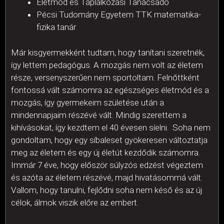
Életmód és Táplálkozási Tanácsadó
Pécsi Tudomány Egyetem TTK matematika-
fizika tanár
Már kisgyermekként tudtam, hogy tanítani szeretnék,
így lettem pedagógus. A mozgás nem volt az életem
része, versenyszerűen nem sportoltam. Felnőttként
fontossá vált számomra az egészséges életmód és a
mozgás, így gyermekeim születése után a
mindennapjaim részévé vált. Mindig szerettem a
kihívásokat, így kezdtem el 40 évesen síelni. Soha nem
gondoltam, hogy egy síbaleset gyökeresen változtatja
meg az életem és egy új életút kezdődik számomra.
Immár 7 éve, hogy először súlyzós edzést végeztem
és azóta az életem részévé, majd hivatásommá vált.
Vallom, hogy tanulni, fejlődni soha nem késő és az új
célok, álmok viszik előre az embert.