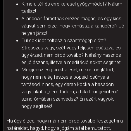
Kimerültél, és erre keresel gyógymódot? Nálam
találsz!
Állandóan fáradtnak érezed magad, és egy kicsi
vágyat sem érzel, hogy lemássz a kanapéról? Jó
helyen jársz!
Túl sok időt töltesz a számítógép előtt?
Stresszes vagy, szét vagy teljesen csúszva, és
úgy érzed, nem bírod tovább? Néhány hasznos
és jó ászana, illetve a meditáció sokat segíthet!
Megijedsz és pánikba esel, mikor meglátod,
hogy nem elég feszes a popsid, csúnya a
tartásod, nincs, egy darab kocka a hasadon
vagy inkább „nem tudom, a talajt megérinteni”
szindrómában szenvedsz? Én azért vagyok,
hogy segítsek!
Ha úgy érzed, hogy már nem bírod tovább feszegetni a
határaidat, hagyd, hogy a jógám áltál bemutatott,