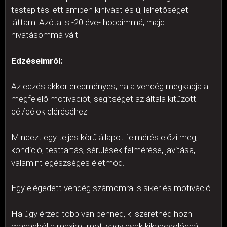
testepités lett amiben kihívást és új lehetőséget
láttam. Azóta is -20 éve- hobbimmá, majd
hivatásommá vált.
Edzéseimről:
Az edzés akkor eredményes, ha a vendég megkapja a
megfelelő motivaciót, segítséget az általa kitűzött
cél/célok eléréséhez.
Mindezt egy teljes körű állapot felmérés előzi meg;
kondíció, testtartás, sérülések felmérése, javítása,
valamint egészséges életmód.
Egy elégedett vendég számomra is siker és motiváció.
Ha úgy érzed több van benned, ki szeretnéd hozni
magadból a maximumot, vagy csak kikapcsolódnál