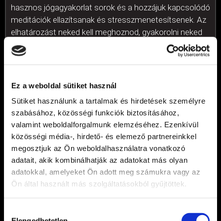
hasznos jógagyakorlat sorok és a hozzájuk kapcsolódó
meditációk ellazítsanak és stresszmenetesítsenek. Az
elhatározást neked kell meghoznod, gyakorolni neked
kell, de együtt haladunk egy csodás ösvényen és a jóga
által nagyszerű dolgokat fedezhetünk fel!
Nagy szeretettel és sok feltöltődéssel várlak az
Ez a weboldal sütiket használ
óráimon! Namaste
Sütiket használunk a tartalmak és hirdetések személyre
szabásához, közösségi funkciók biztosításához,
Dorka
valamint weboldalforgalmunk elemzéséhez. Ezenkívül
közösségi média-, hirdető- és elemező partnereinkkel
Mottó:
megosztjuk az Ön weboldalhasználatra vonatkozó
adatait, akik kombinálhatják az adatokat más olyan
adatokkal, amelyeket Ön adott meg számukra vagy az
„A jóga egy lámpás, amelyet ha
Ön által használt más szolgáltatásokból gyűjtöttek.
meggyújtjuk, többé nem halványul el.
Minél jobban gyakorolsz, annál
Hozzájárulás
Elengedhetetlen