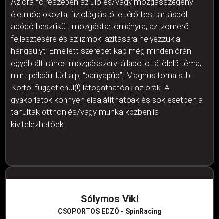
Az óra fő részében az ülő és/vagy mozgásszegény
életmód okozta, fiziológiástól eltérő testtartásból
adódó beszűkült mozgástartományra, az izomerő
fejlesztésére és az izmok lazítására helyezzük a
hangsúlyt. Emellett szerepet kap még minden órán
egyéb általános mozgásszervi állapotot átölelő téma,
mint például lúdtalp, “banyapúp”, Magnus torna stb..
Kortól függetlenül(!) látogathatóak az órák. A
gyakorlatok könnyen elsajátíthatóak és sok esetben a
tanultak otthon és/vagy munka közben is
kivitelezhetőek.
Sólymos Viki
CSOPORTOS EDZŐ - SpinRacing