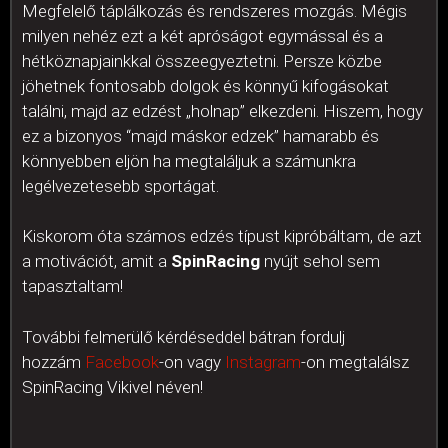
Megfelelő táplálkozás és rendszeres mozgás. Mégis
milyen nehéz ezt a két apróságot egymással és a
hétköznapjainkkal összeegyeztetni. Persze közbe
jöhetnek fontosabb dolgok és könnyű kifogásokat
találni, majd az edzést „holnap” elkezdeni. Hiszem, hogy
ez a bizonyos “majd máskor edzek” hamarabb és
könnyebben eljön ha megtaláljuk a számunkra
legélvezetesebb sportágat.
Kiskorom óta számos edzés típust kipróbáltam, de azt
a motivációt, amit a
SpinRacing
nyújt sehol sem
tapasztaltam!
További felmerülő kérdéseddel bátran fordulj
hozzám
Facebook
-on vagy
Instagram
-on megtalálsz
SpinRacing Vikivel néven!