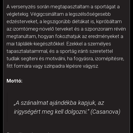
A versenyzés során megtapasztaltam a sportágat a
végletekig. Végigcsináltam a legszélsőségesebb
edzésterveket, a legszigorúbb diétákat is, kipróbáltam
az izomtömeg-növelő terveket és a szponzoraim révén
megtanultam, hogyan fokozhatjuk az eredményeket a
mai táplálék-kiegészítőkkel. Ezekkel a személyes
tapasztalataimmal, és a sportág iránti szeretettel
tudlak segíteni és motiválni, ha fogyásra, izomépítésre,
fitt formára vagy színpadra lépésre vágysz.
Mottó:
„A szánalmat ajándékba kapjuk, az
irigységért meg kell dolgozni.” (Casanova)