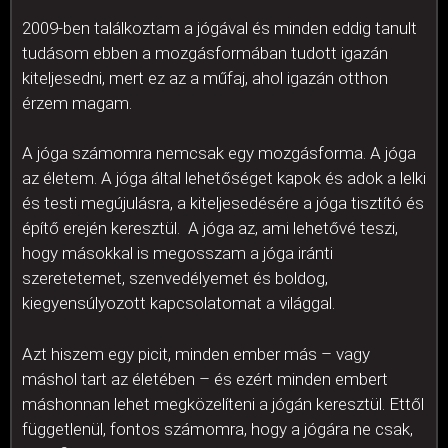
2009-ben találkoztam a jógával és minden eddig tanult
tudásom ebben a mozgásformában tudott igazán
kiteljesedni, mert ez az a műfaj, ahol igazán otthon
érzem magam.
A jóga számomra nemcsak egy mozgásforma. A jóga
az életem. A jóga által lehetőséget kapok és adok a lelki
és testi megújulásra, a kiteljesedésére a jóga tisztító és
építő erején keresztül. A jóga az, ami lehetővé teszi,
hogy másokkal is megosszam a jóga iránti
szeretetemet, szenvedélyemet és boldog,
kiegyensúlyozott kapcsolatomat a világgal.
Azt hiszem egy picit, minden ember más – vagy
máshol tart az életében – és ezért minden embert
máshonnan lehet megközelíteni a jógán keresztül. Ettől
függetlenül, fontos számomra, hogy a jógára ne csak,