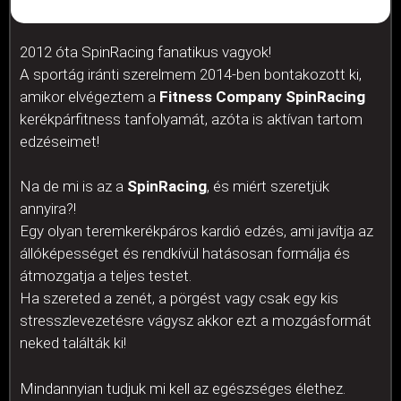
2012 óta SpinRacing fanatikus vagyok!
A sportág iránti szerelmem 2014-ben bontakozott ki,
amikor elvégeztem a
Fitness Company SpinRacing
kerékpárfitness tanfolyamát, azóta is aktívan tartom
edzéseimet!
Na de mi is az a
SpinRacing
, és miért szeretjük
annyira?!
Egy olyan teremkerékpáros kardió edzés, ami javítja az
állóképességet és rendkívül hatásosan formálja és
átmozgatja a teljes testet.
Ha szereted a zenét, a pörgést vagy csak egy kis
stresszlevezetésre vágysz akkor ezt a mozgásformát
neked találták ki!
Mindannyian tudjuk mi kell az egészséges élethez.