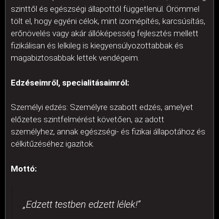
szinttől és egészségi állapottól függetlenül. Örömmel
tölt el, hogy egyéni célok, mint izomépítés, karcsúsítás,
erőnövelés vagy akár állóképesség fejlesztés mellett
fizikálisan és lelkileg is kiegyensúlyozottabbak és
magabiztosabbak lettek vendégeim.
Edzéseimről, specialitásaimról:
Személyi edzés: Személyre szabott edzés, amelyet
előzetes szintfelmérést követően, az adott
személyhez, annak egészségi- és fizikai állapotához és
célkitűzéséhez igazítok.
Mottó:
„Edzett testben edzett lélek!”