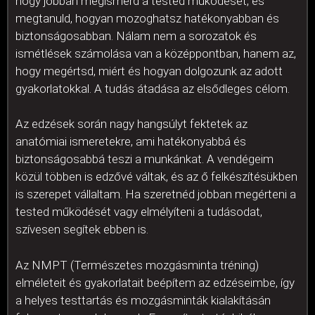
hogy jobban megismerd a tested működését, és
megtanuld, hogyan mozoghatsz hatékonyabban és
biztonságosabban. Nálam nem a sorozatok és
ismétlések számolása van a középpontban, hanem az,
hogy megértsd, miért és hogyan dolgozunk az adott
gyakorlatokkal. A tudás átadása az elsődleges célom.
Az edzések során nagy hangsúlyt fektetek az
anatómiai ismeretekre, ami hatékonyabbá és
biztonságosabbá teszi a munkánkat. A vendégeim
közül többen is edzővé váltak, és az ő felkészítésükben
is szerepet vállaltam. Ha szeretnéd jobban megérteni a
tested működését vagy elmélyíteni a tudásodat,
szívesen segítek ebben is.
Az NMPT (Természetes mozgásminta tréning)
elméleteit és gyakorlatait beépítem az edzéseimbe, így
a helyes testtartás és mozgásminták kialakításán