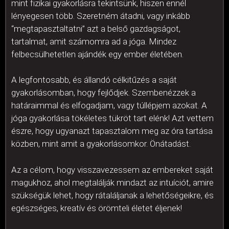
mint fizikai gyakorlásra tekintsünk, hiszen ennél
lényegesen több. Szeretném átadni, vagy inkább
“megtapasztaltatni” azt a belső gazdagságot,
tartalmat, amit számomra ad a jóga. Mindez
felbecsülhetetlen ajándék egy ember életében.
A legfontosabb, és állandó célkitűzés a saját
gyakorlásomban, hogy fejlődjek. Szembenézzek a
határaimmal és elfogadjam, vagy túllépjem azokat. A
jóga gyakorlása tökéletes tükröt tart elénk! Azt vettem
észre, hogy ugyanazt tapasztalom meg az óra tartása
közben, mint amit a gyakorlásomkor. Önátadást.
Az a célom, hogy visszavezessem az embereket saját
magukhoz, ahol megtalálják mindazt az intuíciót, amire
szükségük lehet, hogy rátaláljanak a lehetőségeikre, és
egészséges, kreatív és örömteli életet éljenek!