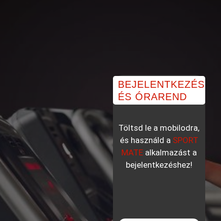
BEJELENTKEZÉS
ÉS ÓRAREND
Töltsd le a mobilodra,
és használd a
SPORT
MATE
alkalmazást a
bejelentkezéshez!