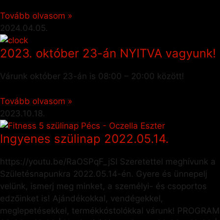
Tovább olvasom »
2024.04.05.
2023. október 23-án NYITVA vagyunk!
Várunk október 23-án is 08:00 – 20:00 között!
Tovább olvasom »
2023.10.18.
Ingyenes szülinap 2022.05.14.
https://youtu.be/RaOSPqF_jSI Szeretettel meghívunk a
Születésnapunkra 2022.05.14-én. Gyere és ünnepelj
velünk, ismerj meg minket, a személyi- és csoportos
edzőinket is! Ajándékokkal, vendégekkel,
meglepetésekkel, termékkóstolókkal várunk! PROGRAM