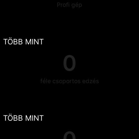
Profi gép
TÖBB MINT
0
féle csoportos edzés
TÖBB MINT