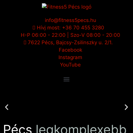
info@fitness5pecs.hu
Hívj most: +36 70 455 3280
H-P 06:00 - 22:00 | Szo-V 08:00 - 20:00
7622 Pécs, Bajcsy-Zsilinszky u. 2/1.
Facebook
Instagram
YouTube
2 SZINTEN VÁRUNK
Egy két szintes komplex, szinte minden igényt kielégítő
fitnesz teremmel várunk Pécs belvárosában
Pécs
legkomplexebb
Szolgáltatások