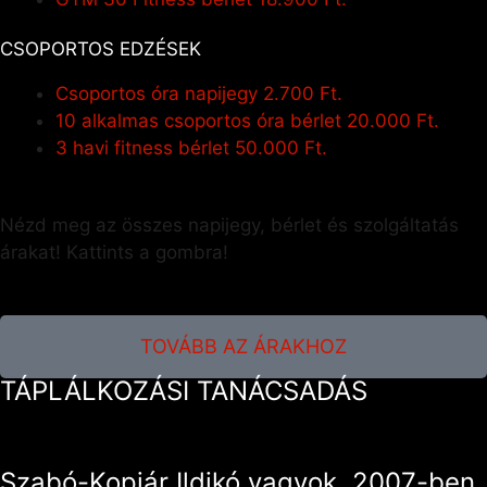
CSOPORTOS EDZÉSEK
Csoportos óra napijegy
2.700 Ft.
10 alkalmas csoportos óra bérlet
20.000 Ft.
3 havi fitness bérlet
50.000 Ft.
Nézd meg az összes napijegy, bérlet és szolgáltatás
árakat! Kattints a gombra!
TOVÁBB AZ ÁRAKHOZ
TÁPLÁLKOZÁSI TANÁCSADÁS
Szabó-Kopjár Ildikó vagyok, 2007-ben