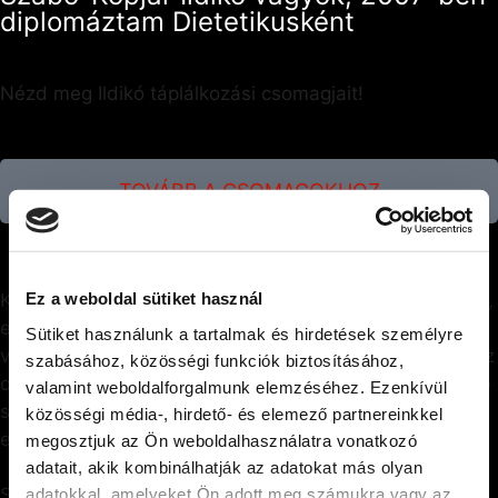
diplomáztam Dietetikusként
Nézd meg Ildikó táplálkozási csomagjait!
TOVÁBB A CSOMAGOKHOZ
Ez a weboldal sütiket használ
Keress, ha csak egy kis iránymutatásra van szükséged,
esetleg az utolsó pár kilótól szeretnél megszabadulni,
Sütiket használunk a tartalmak és hirdetések személyre
vagy sportolóként nem tudod, hogy kéne táplálkozni az
szabásához, közösségi funkciók biztosításához,
optimális teljesítmény érdekében. Segítek, ha nagyobb
valamint weboldalforgalmunk elemzéséhez. Ezenkívül
súlytól szeretnél megszabadulni, vagy éppen
közösségi média-, hirdető- és elemező partnereinkkel
ellenkezőleg, felszednél kicsit
megosztjuk az Ön weboldalhasználatra vonatkozó
adatait, akik kombinálhatják az adatokat más olyan
adatokkal, amelyeket Ön adott meg számukra vagy az
Szabó-Kopjár Ildikó