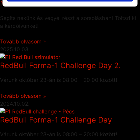
NYERJ!
Segíts nekünk és vegyél részt a sorsolásban! Töltsd ki
a kérdőívünket!
Tovább olvasom »
2025.10.03.
RedBull Forma-1 Challenge Day 2.
Várunk október 23-án is 08:00 – 20:00 között!
Tovább olvasom »
2024.10.02.
RedBull Forma-1 Challenge Day
Várunk október 23-án is 08:00 – 20:00 között!