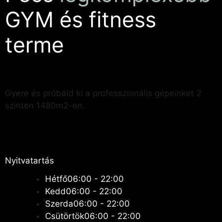
GYM és fitness
terme
Gyere és próbáld ki a professzionális gépeinket 2
szinten 1480m2-en.
Nyitvatartás
Hétfő
06:00 - 22:00
Kedd
06:00 - 22:00
Szerda
06:00 - 22:00
Csütörtök
06:00 - 22:00