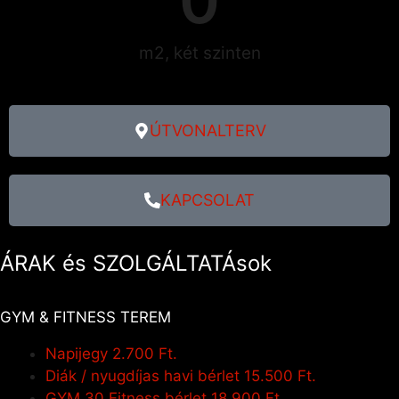
0
m2, két szinten
ÚTVONALTERV
KAPCSOLAT
ÁRAK és SZOLGÁLTATÁsok
GYM & FITNESS TEREM
Napijegy
2.700 Ft.
Diák / nyugdíjas havi bérlet
15.500 Ft.
GYM 30 Fitness bérlet
18.900 Ft.