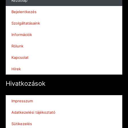
Kezdőlap
Bejelentkezés
Szolgáltatásaink
Információk
Rólunk
Kapcsolat
Hírek
Hivatkozások
Impresszum
Adatkezelési tájékoztató
Sütikezelés