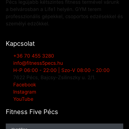
Pécs legújabb kétszintes fitness termével várunk
a belvárosban a Life1 helyén. GYM terem
professzionális gépekkel, csoportos edzésekkel és
személyi edzőkkel.
Kapcsolat
+36 70 455 3280
info@fitness5pecs.hu
H-P 06:00 - 22:00 | Szo-V 08:00 - 20:00
7622 Pécs, Bajcsy-Zsilinszky u. 2/1.
Facebook
Instagram
YouTube
Fitness Five Pécs