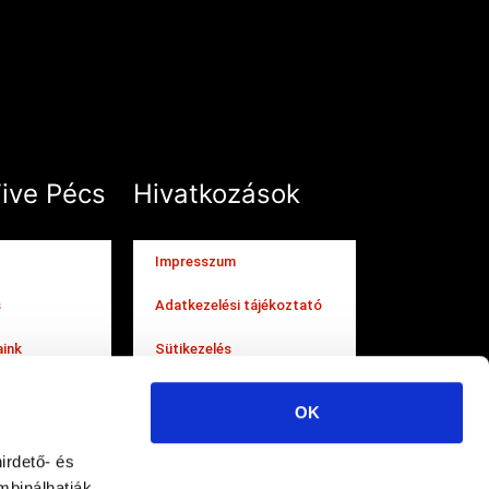
Five Pécs
Hivatkozások
Impresszum
s
Adatkezelési tájékoztató
aink
Sütikezelés
OK
irdető- és
mbinálhatják