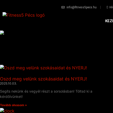
info@fitness5pecs.hu
Hí
KEZ
Oszd meg velünk szokásaidat és NYERJ!
2025.10.03.
Segíts nekünk és vegyél részt a sorsolásban! Töltsd ki a
kérdőívünket!
Tovább olvasom »