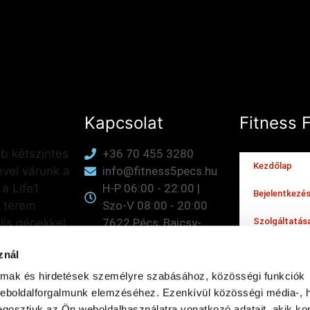
Kapcsolat
Fitness 
b kétszintes
+36 70 455 3280
Kezdőlap
ével várunk a
info@fitness5pecs.hu
a Life1
H-P 06:00 - 22:00 |
Bejelentkezé
 terem
Szo-V 08:00 - 20:00
lis gépekkel,
7622 Pécs, Bajcsy-
Szolgáltatás
dzésekkel és
Zsilinszky u. 2/1.
Információk
znál
őkkel.
Facebook
Instagram
almak és hirdetések személyre szabásához, közösségi funkciók
Rólunk
YouTube
weboldalforgalmunk elemzéséhez. Ezenkívül közösségi média-, h
Kapcsolat
gosztjuk az Ön weboldalhasználatra vonatkozó adatait, akik ko