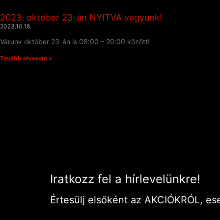
2023. október 23-án NYITVA vagyunk!
2023.10.18.
Várunk október 23-án is 08:00 – 20:00 között!
Tovább olvasom »
Iratkozz fel a hírlevelünkre!
Értesülj elsőként az AKCIÓKRÓL, es