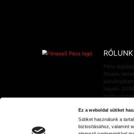
RÓLUNK
Pécs legújab
fitness term
belvárosban 
helyén. GYM
professzioná
csoportos e
Ez a weboldal sütiket has
személyi edz
Sütiket használunk a tart
biztosításához, valamint 
elemező partnereinkkel me