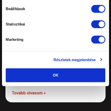
Beállítások
Ingyenes szülinap 2022.05.14.
Statisztikai
2022.05.03.
https://youtu.be/RaOSPqF_jSI Szeretettel
meghívunk a Születésnapunkra 2022.05.14-én.
Marketing
Gyere és ünnepelj velünk, ismerj meg minket, a
személyi- és csoportos edzőinket is!
Ajándékokkal, vendégekkel, meglepetésekkel,
Részletek megjelenítése
termékkóstolókkal várunk! PROGRAM 09:00 –
10:00 | Napindító jóga – Dorka 09:30 – 10:30 |
Spinracing – Viki 10:00 – 11:00 | Gymstick –
OK
Yvett 11:00 – 12:00 | TRX – Péter 12:00
Tovább olvasom »