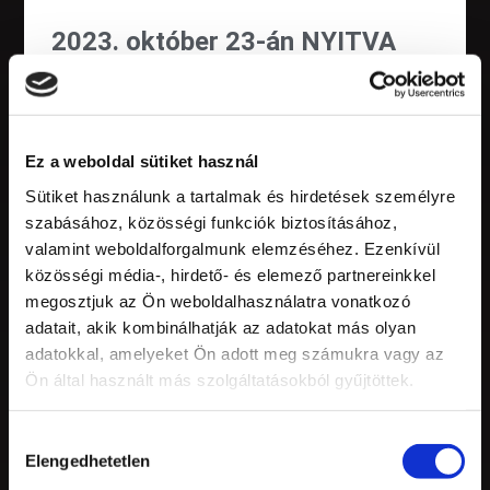
2023. október 23-án NYITVA
vagyunk!
2023.10.18.
Várunk október 23-án is 08:00 – 20:00 között!
Ez a weboldal sütiket használ
Sütiket használunk a tartalmak és hirdetések személyre
Tovább olvasom »
szabásához, közösségi funkciók biztosításához,
valamint weboldalforgalmunk elemzéséhez. Ezenkívül
közösségi média-, hirdető- és elemező partnereinkkel
megosztjuk az Ön weboldalhasználatra vonatkozó
adatait, akik kombinálhatják az adatokat más olyan
adatokkal, amelyeket Ön adott meg számukra vagy az
Ön által használt más szolgáltatásokból gyűjtöttek.
Hozzájárulás
Elengedhetetlen
kiválasztása