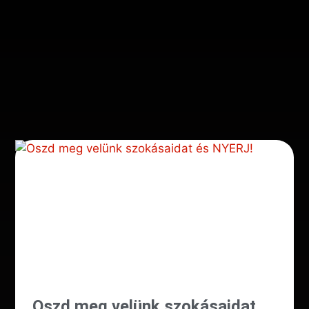
Oszd meg velünk szokásaidat