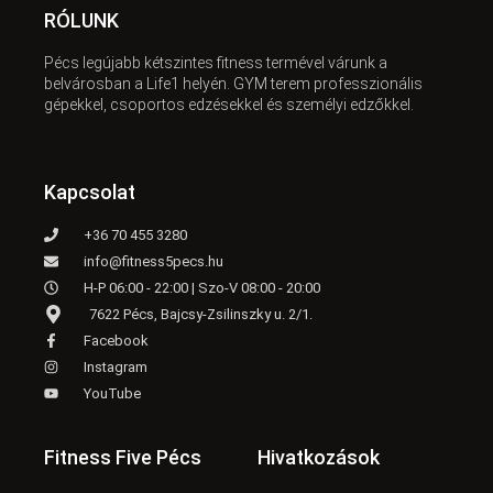
RÓLUNK
Pécs legújabb kétszintes fitness termével várunk a
belvárosban a Life1 helyén. GYM terem professzionális
gépekkel, csoportos edzésekkel és személyi edzőkkel.
Kapcsolat
+36 70 455 3280
info@fitness5pecs.hu
H-P 06:00 - 22:00 | Szo-V 08:00 - 20:00
7622 Pécs, Bajcsy-Zsilinszky u. 2/1.
Facebook
Instagram
YouTube
Fitness Five Pécs
Hivatkozások